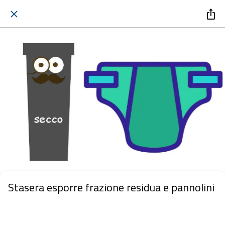
Stasera esporre frazione residua e pannolini
 mercoledì 24 giugno 2026  dalle 20:00 alle 23:59 