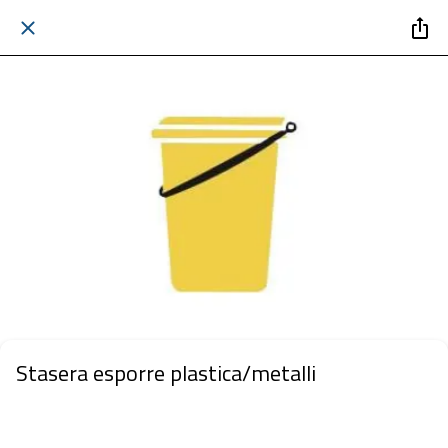
Stasera esporre plastica/metalli
 giovedì 09 luglio 2026  dalle 20:00 alle 23:59 